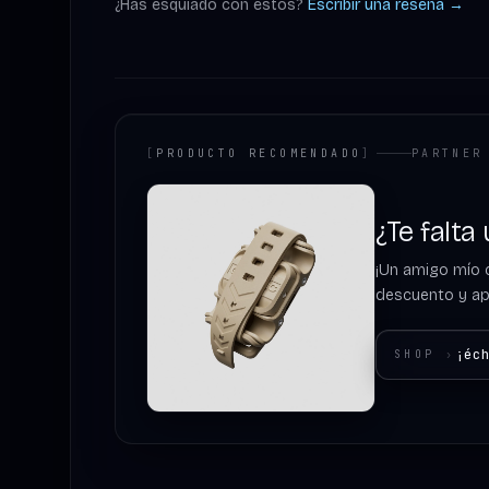
¿Has esquiado con estos?
Escribir una reseña →
[
PRODUCTO RECOMENDADO
]
PARTNER
¿Te falta
¡Un amigo mío c
descuento y apo
¡éc
SHOP
›