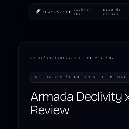
pick-a-
mapa de
PICK
.
A
.
SKI
ski
esquís
↳
RESEÑAS
/
ARMADA
/
DECLIVITY X 102
↳
ESTA RESEÑA FUE ESCRITA ORIGINA
Armada Declivity 
Review