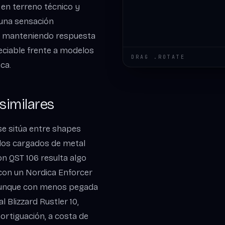
 en terreno técnico y
 una sensación
 y manteniendo respuesta
reciable frente a modelos
DRAG .ROTATE
ca.
similares
e sitúa entre shapes
dos cargados de metal
n QST 106 resulta algo
con un Nordica Enforcer
 aunque con menos pegada
 Blizzard Rustler 10,
ortiguación, a costa de