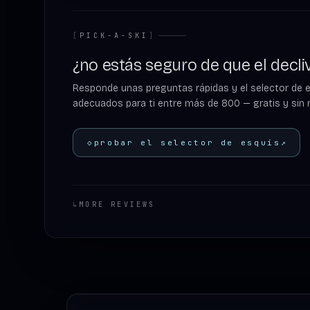
[
PICK-A-SKI
]
¿no estás seguro de que el decliv
Responde unas preguntas rápidas y el selector de 
adecuados para ti entre más de 800 — gratis y sin r
◇
probar el selector de esquís
↗
↳
MORE REVIEWS
Footer