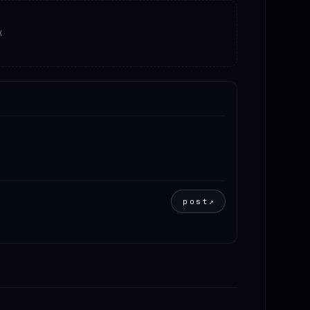
K
post
↗