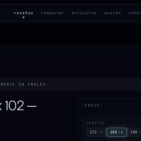
reseñas
comparar
artículos
misión
cont
LMENTE EN
INGLÉS
x 102 —
[
SPECS
]
LENGTHS
172
180
188
CM
CM