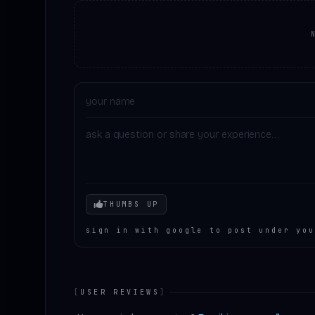
Your mood
THUMBS UP
sign in with google to post under you
[
USER REVIEWS
]