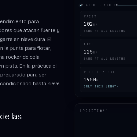
READOUT
·
180
CM
WAIST
 rendimiento para
102
MM
adores que atacan fuerte y
SAME AT ALL LENGTHS
garre en nieve dura. El
TAIL
n la punta para flotar,
125
MM
ma rocker de cola
SAME AT ALL LENGTHS
 pista. En la práctica el
WEIGHT / SKI
 preparado para ser
1950
G
acondicionado hasta nieve
ONLY THIS LENGTH
[
POSITION
]
de las
LOADING.MAP