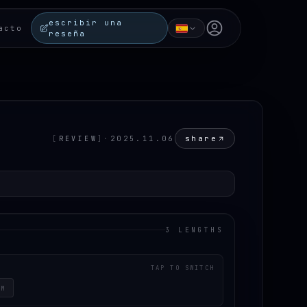
escribir una
Open user menu
acto
reseña
share
[
REVIEW
]
·
2025.11.06
3 LENGTHS
TAP TO SWITCH
CM