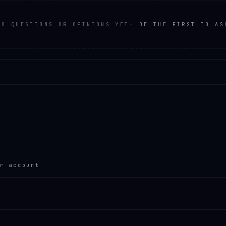
NO QUESTIONS OR OPINIONS YET
·
BE THE FIRST TO AS
r account