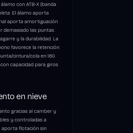
 álamo con ATB‑X (banda
pleta. El álamo aporta
tanal aporta amortiguación
gar demasiado las puntas.
garre y la durabilidad. La
ono favorece la retención
unta/cintura/cola en 180
 con capacidad para giros
nto en nieve
canto gracias al camber y
ables y controladas a
 aporta flotación sin