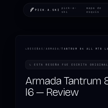
pick-a-
mapa de
PICK
.
A
.
SKI
ski
esquís
↳
RESEÑAS
/
ARMADA
/
TANTRUM 84 ALL MTN L
↳
ESTA RESEÑA FUE ESCRITA ORIGINA
Armada Tantrum 8
l6 — Review