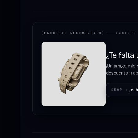
[
PRODUCTO RECOMENDADO
]
PARTNER
¿Te falta
¡Un amigo mío c
descuento y apo
¡éc
SHOP
›