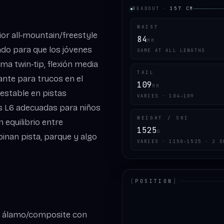
READOUT
·
157
CM
WAIST
ior all‑mountain/freestyle
84
MM
sado para que los jóvenes
SAME AT ALL LENGTHS
ma twin‑tip, flexión media
TAIL
ante para trucos en el
109
MM
estable en pistas
VARIES · 104–109
nes L6 adecuadas para niños
WEIGHT / SKI
 equilibrio entre
1525
G
inan pista, parque y algo
VARIES · 1150–1525 · 2 O
[
POSITION
]
LOADING.MAP
de álamo/composite con