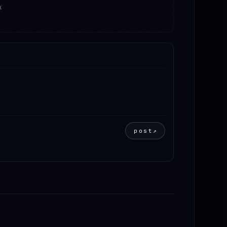
K
post
↗