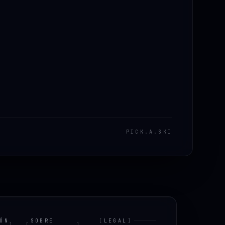
PICK
.
A
.
SKI
ÓN
SOBRE
[
LEGAL
]
]
[
]