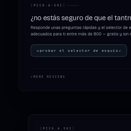
[
PICK-A-SKI
]
¿no estás seguro de que el tantru
Responde unas preguntas rápidas y el selector de 
adecuados para ti entre más de 800 — gratis y sin r
◇
probar el selector de esquís
↗
↳
MORE REVIEWS
Footer
[
PICK
.
A
.
SKI
]