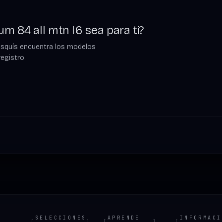
m 84 all mtn l6 sea para ti?
esquís encuentra los modelos
egistro.
SELECCIONES
APRENDE
INFORMACI
[
]
[
]
[