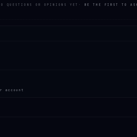
NO QUESTIONS OR OPINIONS YET
·
BE THE FIRST TO AS
r account