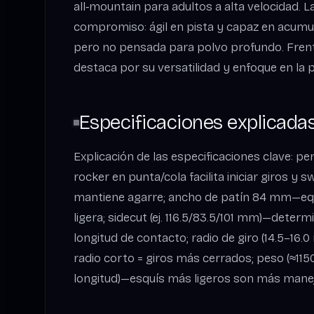
all‑mountain para adultos a alta velocidad. L
compromiso: ágil en pista y capaz en acumul
pero no pensada para polvo profundo. Frente
destaca por su versatilidad y enfoque en la 
Especificaciones explicada
Explicación de las especificaciones clave: p
rocker en punta/cola facilita iniciar giros y s
mantiene agarre; ancho de patín 84 mm—equil
ligera; sidecut (ej. 116.5/83.5/101 mm)—determi
longitud de contacto; radio de giro (14.5–16.
radio corto = giros más cerrados; peso (≈11
longitud)—esquís más ligeros son más manej