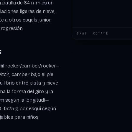
a patilla de 84 mm es un
aciones ligeras de nieve,
 a otros esquís junior,
progresión.
DRAG .ROTATE
s
erfil rocker/camber/rocker—
witch, camber bajo el pie
ibrio entre pista y nieve
na la forma del giro y la
0 m según la longitud)—
50–1525 g por esquí según
ables para niños.