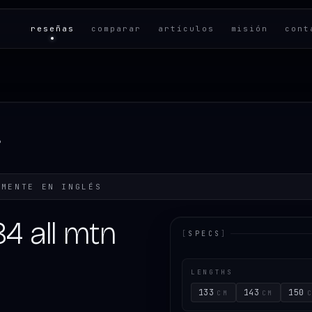
reseñas
comparar
artículos
misión
cont
6
LMENTE EN
INGLÉS
4 all mtn
[
SPECS
]
LENGTHS
133
143
150
CM
CM