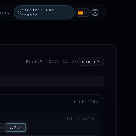
escribir una
Open user menu
acto
reseña
share
[
REVIEW
]
·
2025.11.07
4 LENGTHS
TAP TO SWITCH
157
CM
CM