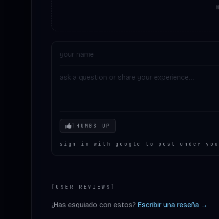
Your mood
THUMBS UP
sign in with google to post under you
[
USER REVIEWS
]
¿Has esquiado con estos?
Escribir una reseña →