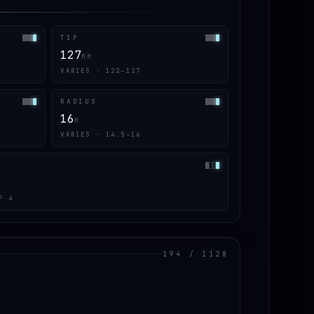
TIP
127
MM
VARIES · 122–127
RADIUS
16
M
VARIES · 14.5–16
F 4
194 / 1128